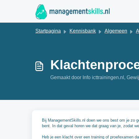
Doorgaan naar hoofdinhoud
Startpagina
Kennisbank
Algemeen
A
Klachtenproce
Gemaakt door Info icttrainingen.nl, Gewi
Bij ManagementSkills.nl doen we ons best om je zo go
bent. In dat geval horen we dat graag van je, zodat 
Heb je een klacht over een training of proefexamen d