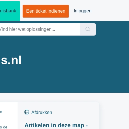
nisbank
Inloggen
Een ticket indienen
s.nl
er
Afdrukken
Artikelen in deze map -
ns de