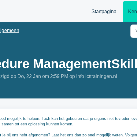
Startpagina
Ken
lgemeen
dure ManagementSkill
jzigd op Do, 22 Jan om 2:59 PM op Info icttrainingen.nl
ed mogelijk te helpen. Toch kan het gebeuren dat je ergens niet tevreden ov
we samen tot een oplossing kunnen komen.
at je bij ons hebt afgenomen? Laat het ons dan zo snel mogelijk weten. Volge